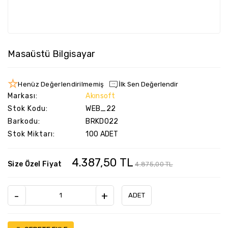
Masaüstü Bilgisayar
Henüz Değerlendirilmemiş
İlk Sen Değerlendir
Markası:
Akınsoft
Stok Kodu:
WEB_22
Barkodu:
BRKD022
Stok Miktarı:
100 ADET
4.387,50 TL
Size Özel Fiyat
4.875,00 TL
-
+
ADET